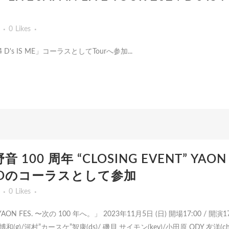
0
Likes
2024 D's IS ME」コーラスとしてTourへ参加...
音 100 周年 “CLOSING EVENT” YAON
 BANDのコーラスとして参加
0
Likes
AON FES. 〜次の 100 年へ。」 2023年11月5日 (日) 開場17:00 / 開演1
博和(g)/河村”カースケ”智康(ds)/ 磯貝 サイモン(key)/小田原 ODY 友洋(