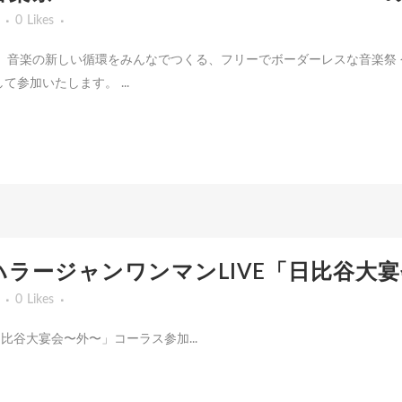
0
Likes
催決定！ 音楽の新しい循環をみんなでつくる、フリーでボーダーレスな音楽祭 今年もTh
参加いたします。 ...
土）マハラージャンワンマンLIVE「日比谷
0
Likes
「日比谷大宴会〜外〜」コーラス参加...