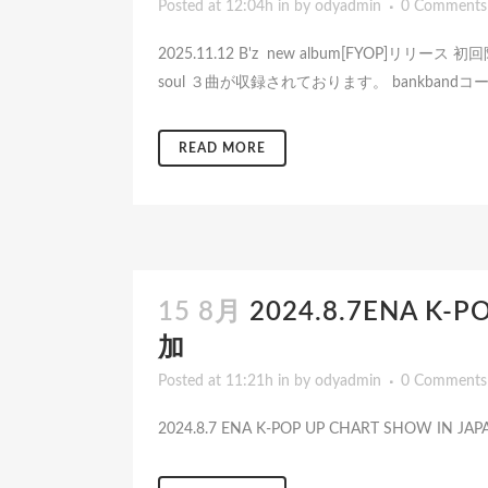
Posted at 12:04h
in
by
odyadmin
0 Comments
2025.11.12 B'z new album[FYOP]リリ
soul ３曲が収録されております。 bankban
READ MORE
15 8月
2024.8.7ENA K-
加
Posted at 11:21h
in
by
odyadmin
0 Comments
2024.8.7 ENA K-POP UP CHART SHOW IN JA