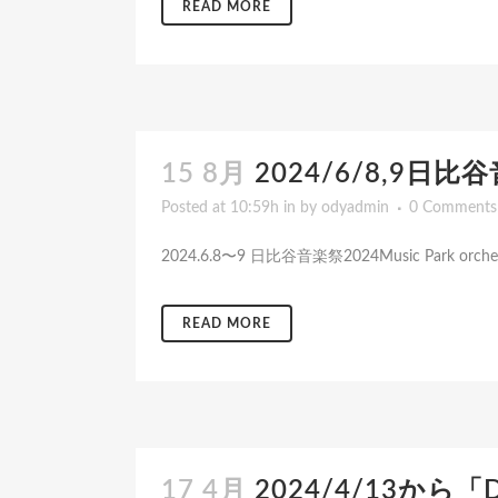
READ MORE
15 8月
2024/6/8,9日比谷
Posted at 10:59h
in
by
odyadmin
0 Comments
2024.6.8〜9 日比谷音楽祭2024Music Park or
READ MORE
17 4月
2024/4/13から「D-