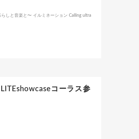
と暮らしと音楽と〜 イルミネーション Calling ultra
 D-LITEshowcaseコーラス参