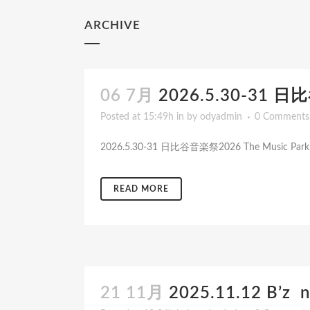
ARCHIVE
06 7月
2026.5.30-31 
Posted at 15:49h
in
by
odyadmin
0 Comments
2026.5.30-31 日比谷音楽祭2026 The Music Pa
READ MORE
21 11月
2025.11.12 B’