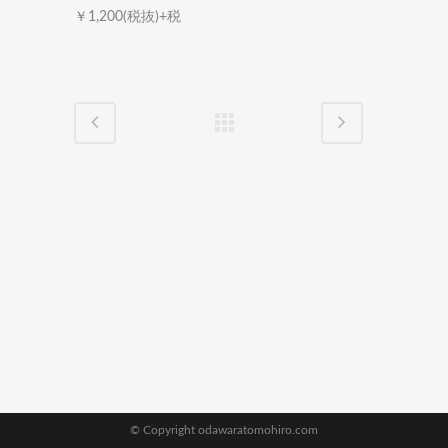
￥1,200(税抜)+税
© Copyright odawaratomohiro.com