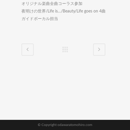
オリジナル楽曲全曲コーラス参加
夜明けの世界/Life is…/Beauty/Life goes on 4曲
ガイドボーカル担当
© Copyright odawaratomohiro.com