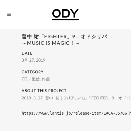
畠中 祐「FIGHTER」9．オド☆リバ
～MUSIC IS MAGIC！～
DATE
3月 27, 2019
CATEGORY
CD／配信, 作曲
ABOUT THIS PROJECT
2019.3.27 畠中 祐｜1stアルバム「FIGHTER」9．オド☆
https://www.lantis.jp/release-item/LACA-35766.