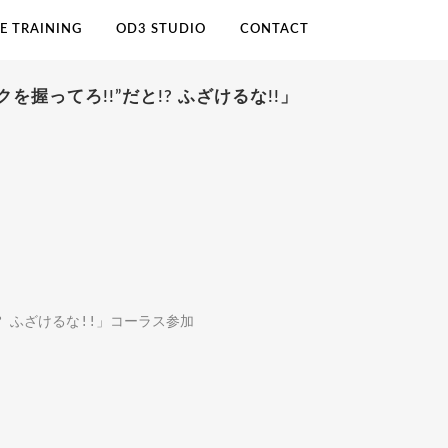
E TRAINING
OD3 STUDIO
CONTACT
を握ってろ!!”だと!? ふざけるな!!」
? ふざけるな!!」コーラス参加