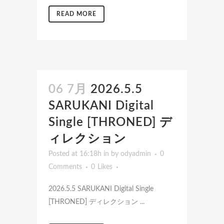
READ MORE
06 7月
2026.5.5
SARUKANI Digital
Single [THRONED] デ
ィレクション
Posted at 16:18h
in
by
odyadmin
0
Comments
0
Likes
2026.5.5 SARUKANI Digital Single
[THRONED] ディレクション ...