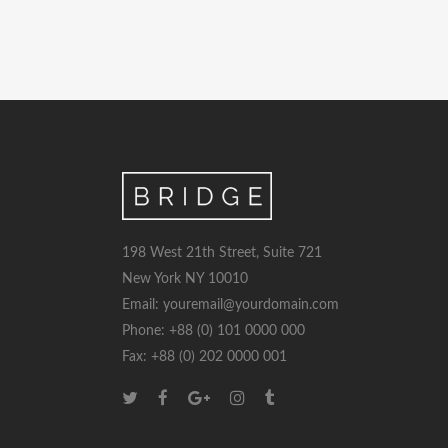
198 West 21th Street, Suite 721
New York NY 10010
Email: youremail@yourdomain.com
Phone: +88 (0) 101 0000 000
Fax: +88 (0) 202 0000 001