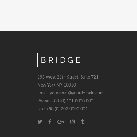
198 West 21th Street, Suite 721
New York NY 10010
Email: youremail@yourdomain.com
Phone: +88 (0) 101 0000 000
Fax: +88 (0) 202 0000 001